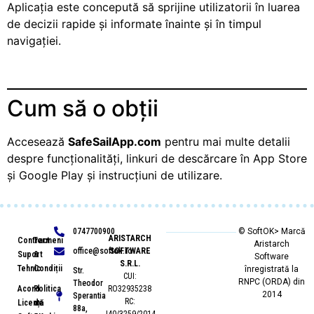
Aplicația este concepută să sprijine utilizatorii în luarea
de decizii rapide și informate înainte și în timpul
navigației.
Cum să o obții
Accesează
SafeSailApp.com
pentru mai multe detalii
despre funcționalități, linkuri de descărcare în App Store
și Google Play și instrucțiuni de utilizare.
0747700900
© SoftOK> Marcă
ARISTARCH
Contract
Termeni
Aristarch
office@softok.ro
SOFTWARE
Suport
&
Software
S.R.L.
Tehnic
Condiții
înregistrată la
Str.
CUI:
RNPC (ORDA) din
Theodor
Acord
Politica
RO32935238
2014
Sperantia
RC:
Licență
de
88a,