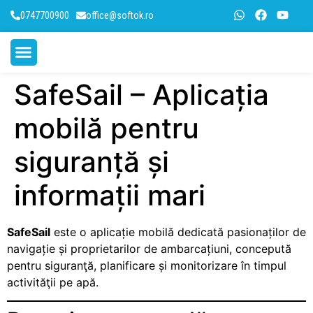
0747700900
office@softok.ro
SafeSail – Aplicația
Platforme SOFTOK
Aplicatii mobile
Blog SoftOK
mobilă pentru
siguranță și
informații mari
SafeSail
este o aplicație mobilă dedicată pasionaților de
navigație și proprietarilor de ambarcațiuni, concepută
pentru siguranţă, planificare și monitorizare în timpul
activităţii pe apă.